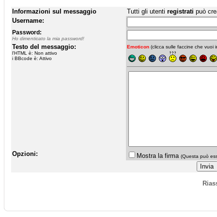
Informazioni sul messaggio
Tutti gli utenti
registrati
può cre
Username:
Password:
Ho dimenticato la mia password!
Testo del messaggio:
Emoticon
(clicca sulle faccine che vuoi in
l'HTML è: Non attivo
i BBcode è: Attivo
Opzioni:
Mostra la firma
(Questa può esse
Rias