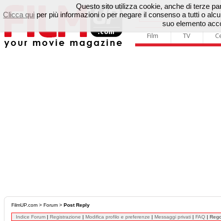
Questo sito utilizza cookie, anche di terze parti
Clicca qui
per più informazioni o per negare il consenso a tutti o a
suo elemento accon
Film
TV
C
FilmUP.com
>
Forum
>
Post Reply
Indice Forum
|
Registrazione
|
Modifica profilo e preferenze
|
Messaggi privati
|
FAQ
|
Reg