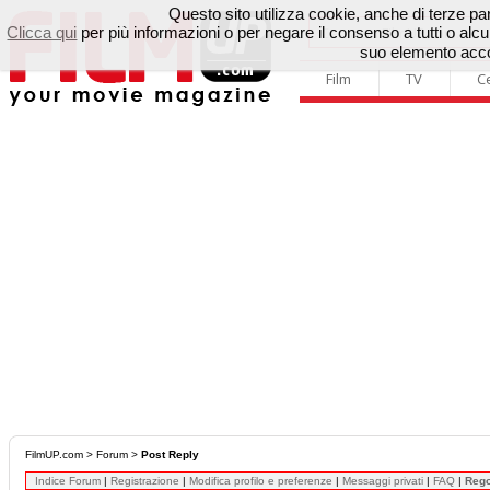
Questo sito utilizza cookie, anche di terze parti
Clicca qui
per più informazioni o per negare il consenso a tutti o a
suo elemento accon
Film
TV
C
FilmUP.com
>
Forum
>
Post Reply
Indice Forum
|
Registrazione
|
Modifica profilo e preferenze
|
Messaggi privati
|
FAQ
|
Reg