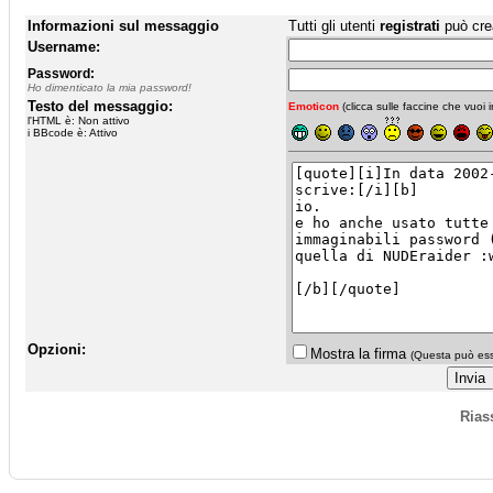
Informazioni sul messaggio
Tutti gli utenti
registrati
può cre
Username:
Password:
Ho dimenticato la mia password!
Testo del messaggio:
Emoticon
(clicca sulle faccine che vuoi in
l'HTML è: Non attivo
i BBcode è: Attivo
Opzioni:
Mostra la firma
(Questa può esse
Rias