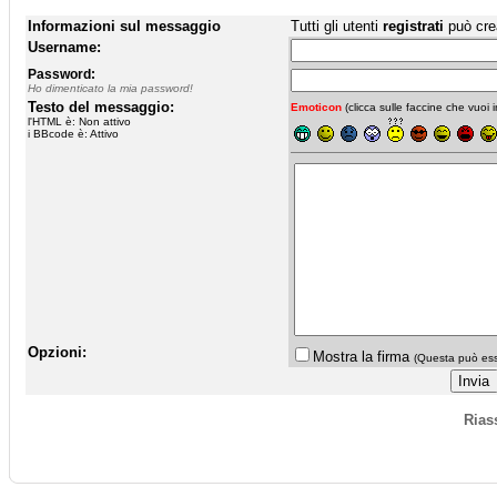
Informazioni sul messaggio
Tutti gli utenti
registrati
può cre
Username:
Password:
Ho dimenticato la mia password!
Testo del messaggio:
Emoticon
(clicca sulle faccine che vuoi in
l'HTML è: Non attivo
i BBcode è: Attivo
Opzioni:
Mostra la firma
(Questa può esse
Rias