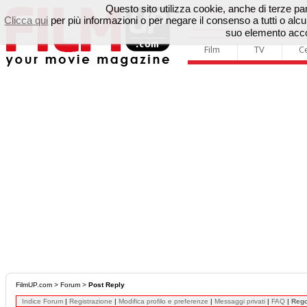
Questo sito utilizza cookie, anche di terze parti
Clicca qui
per più informazioni o per negare il consenso a tutti o a
suo elemento accon
Film
TV
C
FilmUP.com
>
Forum
>
Post Reply
Indice Forum
|
Registrazione
|
Modifica profilo e preferenze
|
Messaggi privati
|
FAQ
|
Reg