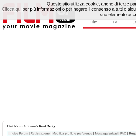
Questo sito utilizza cookie, anche di terze parti
Clicca qui
per più informazioni o per negare il consenso a tutti o a
suo elemento accon
Film
TV
C
FilmUP.com
>
Forum
>
Post Reply
Indice Forum
|
Registrazione
|
Modifica profilo e preferenze
|
Messaggi privati
|
FAQ
|
Reg