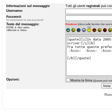
Informazioni sul messaggio
Tutti gli utenti
registrati
può cre
Username:
Password:
Ho dimenticato la mia password!
Testo del messaggio:
Emoticon
(clicca sulle faccine che vuoi in
l'HTML è: Non attivo
i BBcode è: Attivo
Opzioni:
Mostra la firma
(Questa può esse
Rias