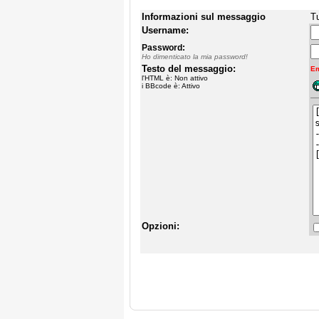
Informazioni sul messaggio
Tu
Username:
Password:
Ho dimenticato la mia password!
Testo del messaggio:
Em
l'HTML è: Non attivo
i BBcode è: Attivo
Opzioni: