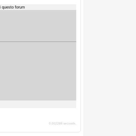
i questo forum
0.002298 seconds.