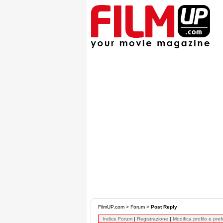
FilmUP.com
>
Forum
>
Post Reply
Indice Forum
|
Registrazione
|
Modifica profilo e pre