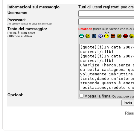
Informazioni sul messaggio
Tutti gli utenti
registrati
può cre
Username:
Password:
Ho dimenticato la mia password!
Testo del messaggio:
Emoticon
(clicca sulle faccine che vuoi in
l'HTML è: Non attivo
i BBcode è: Attivo
Opzioni:
Mostra la firma
(Questa può esse
Rias