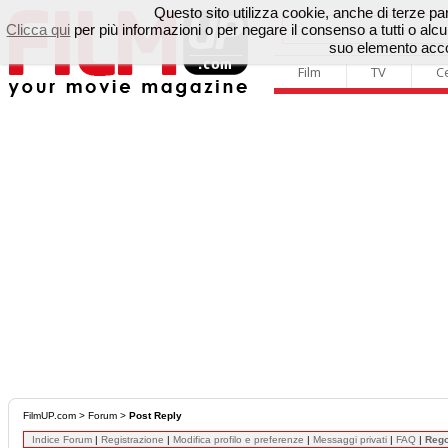
Questo sito utilizza cookie, anche di terze parti
Clicca qui
per più informazioni o per negare il consenso a tutti o a
suo elemento accon
Film
TV
C
FilmUP.com
>
Forum
>
Post Reply
Indice Forum
|
Registrazione
|
Modifica profilo e preferenze
|
Messaggi privati
|
FAQ
|
Reg