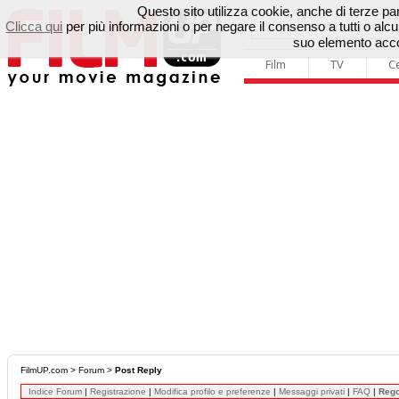
Questo sito utilizza cookie, anche di terze parti
Clicca qui
per più informazioni o per negare il consenso a tutti o a
suo elemento accon
Film
TV
C
FilmUP.com
>
Forum
>
Post Reply
Indice Forum
|
Registrazione
|
Modifica profilo e preferenze
|
Messaggi privati
|
FAQ
|
Reg