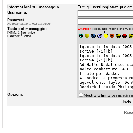
Informazioni sul messaggio
Tutti gli utenti
registrati
può cre
Username:
Password:
Ho dimenticato la mia password!
Testo del messaggio:
Emoticon
(clicca sulle faccine che vuoi in
l'HTML è: Non attivo
i BBcode è: Attivo
Opzioni:
Mostra la firma
(Questa può esse
Rias