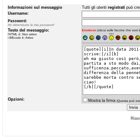
Informazioni sul messaggio
Tutti gli utenti
registrati
può cre
Username:
Password:
Ho dimenticato la mia password!
Testo del messaggio:
Emoticon
(clicca sulle faccine che vuoi in
l'HTML è: Non attivo
i BBcode è: Attivo
Opzioni:
Mostra la firma
(Questa può esse
Rias