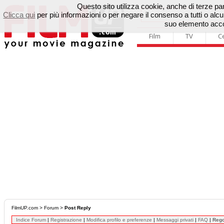
Questo sito utilizza cookie, anche di terze parti
Clicca qui
per più informazioni o per negare il consenso a tutti o a
suo elemento accon
Film
TV
C
FilmUP.com
>
Forum
>
Post Reply
Indice Forum
|
Registrazione
|
Modifica profilo e preferenze
|
Messaggi privati
|
FAQ
|
Reg