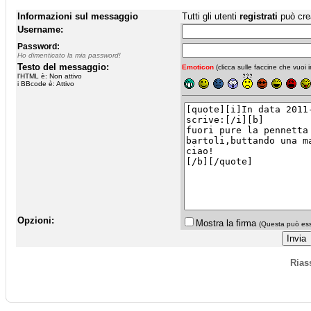
Informazioni sul messaggio
Tutti gli utenti
registrati
può cre
Username:
Password:
Ho dimenticato la mia password!
Testo del messaggio:
Emoticon
(clicca sulle faccine che vuoi in
l'HTML è: Non attivo
i BBcode è: Attivo
Opzioni:
Mostra la firma
(Questa può esse
Rias