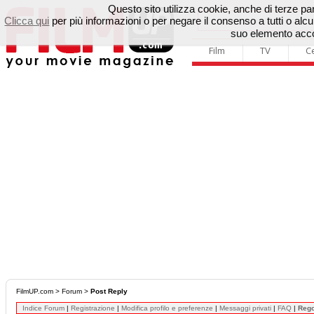
Questo sito utilizza cookie, anche di terze parti
Clicca qui
per più informazioni o per negare il consenso a tutti o a
suo elemento accon
Film
TV
C
FilmUP.com
>
Forum
>
Post Reply
Indice Forum
|
Registrazione
|
Modifica profilo e preferenze
|
Messaggi privati
|
FAQ
|
Reg