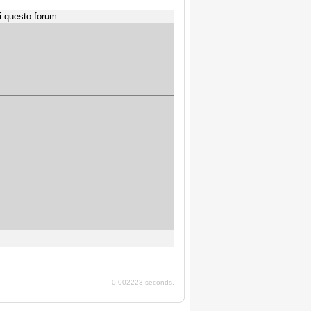
i questo forum
0.002223 seconds.