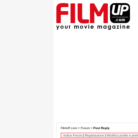
FilmUP.com
>
Forum
>
Post Reply
Indice Forum
|
Registrazione
|
Modifica profilo e pre