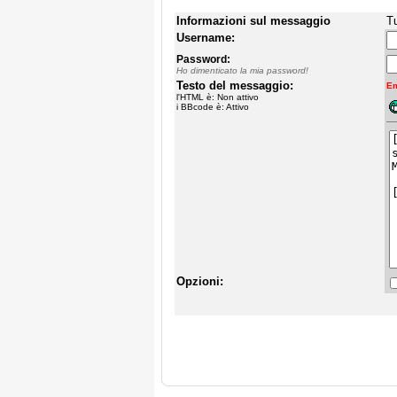
Informazioni sul messaggio
Tu
Username:
Password:
Ho dimenticato la mia password!
Testo del messaggio:
Em
l'HTML è: Non attivo
i BBcode è: Attivo
Opzioni: