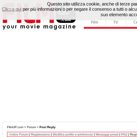
Questo sito utilizza cookie, anche di terze parti
Clicca qui
per più informazioni o per negare il consenso a tutti o a
suo elemento accon
Film
TV
C
FilmUP.com
>
Forum
>
Post Reply
Indice Forum
|
Registrazione
|
Modifica profilo e preferenze
|
Messaggi privati
|
FAQ
|
Reg