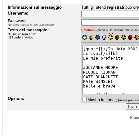
Informazioni sul messaggio
Tutti gli utenti
registrati
può cre
Username:
Password:
Ho dimenticato la mia password!
Testo del messaggio:
Emoticon
(clicca sulle faccine che vuoi in
l'HTML è: Non attivo
i BBcode è: Attivo
Opzioni:
Mostra la firma
(Questa può esse
Rias