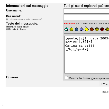
Informazioni sul messaggio
Tutti gli utenti
registrati
può cre
Username:
Password:
Ho dimenticato la mia password!
Testo del messaggio:
Emoticon
(clicca sulle faccine che vuoi in
l'HTML è: Non attivo
i BBcode è: Attivo
Opzioni:
Mostra la firma
(Questa può esse
Rias