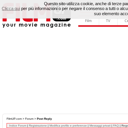
Questo sito utilizza cookie, anche di terze parti
Clicca qui
per più informazioni o per negare il consenso a tutti o a
suo elemento accon
Film
TV
C
FilmUP.com
>
Forum
>
Post Reply
Indice Forum
|
Registrazione
|
Modifica profilo e preferenze
|
Messaggi privati
|
FAQ
|
Reg