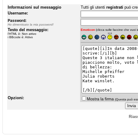
Informazioni sul messaggio
Tutti gli utenti
registrati
può cre
Username:
Password:
Ho dimenticato la mia password!
Testo del messaggio:
Emoticon
(clicca sulle faccine che vuoi in
l'HTML è: Non attivo
i BBcode è: Attivo
Opzioni:
Mostra la firma
(Questa può esse
Rias