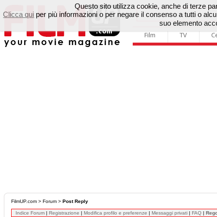
Questo sito utilizza cookie, anche di terze parti
Clicca qui
per più informazioni o per negare il consenso a tutti o a
suo elemento accon
Film
TV
C
FilmUP.com
>
Forum
>
Post Reply
Indice Forum
|
Registrazione
|
Modifica profilo e preferenze
|
Messaggi privati
|
FAQ
|
Reg