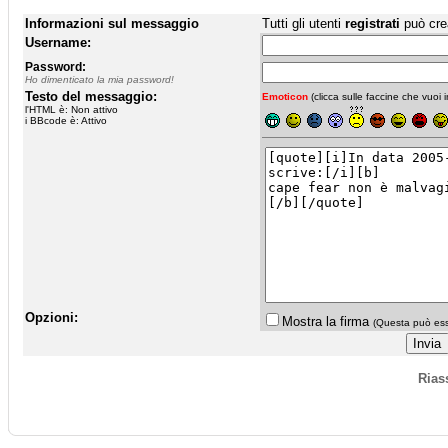
Informazioni sul messaggio
Tutti gli utenti
registrati
può cre
Username:
Password:
Ho dimenticato la mia password!
Testo del messaggio:
Emoticon
(clicca sulle faccine che vuoi in
l'HTML è: Non attivo
i BBcode è: Attivo
Opzioni:
Mostra la firma
(Questa può esse
Rias