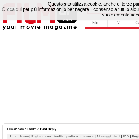
Questo sito utilizza cookie, anche di terze parti
Clicca qui
per più informazioni o per negare il consenso a tutti o a
suo elemento accon
Film
TV
C
FilmUP.com
>
Forum
>
Post Reply
Indice Forum
|
Registrazione
|
Modifica profilo e preferenze
|
Messaggi privati
|
FAQ
|
Reg