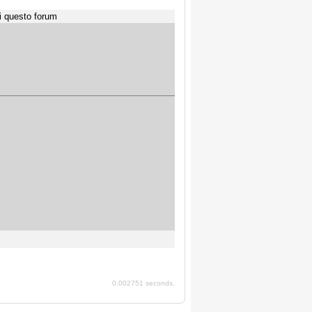
i questo forum
0.002751 seconds.