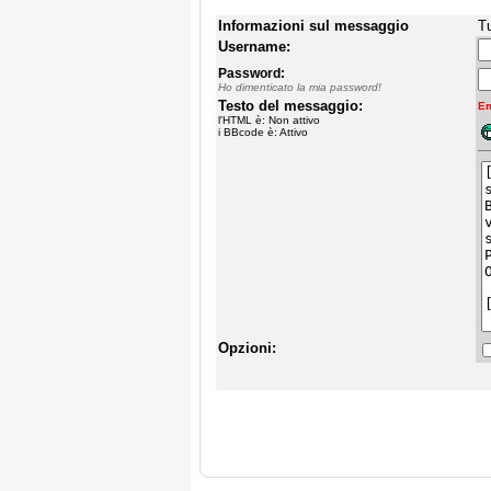
Informazioni sul messaggio
Tu
Username:
Password:
Ho dimenticato la mia password!
Testo del messaggio:
Em
l'HTML è: Non attivo
i BBcode è: Attivo
Opzioni: