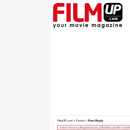
FilmUP.com
>
Forum
>
Post Reply
Indice Forum
|
Registrazione
|
Modifica profilo e pre