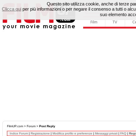
Questo sito utilizza cookie, anche di terze parti
Clicca qui
per più informazioni o per negare il consenso a tutti o a
suo elemento accon
Film
TV
C
FilmUP.com
>
Forum
>
Post Reply
Indice Forum
|
Registrazione
|
Modifica profilo e preferenze
|
Messaggi privati
|
FAQ
|
Reg