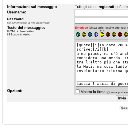
Informazioni sul messaggio
Tutti gli utenti
registrati
può cre
Username:
Password:
Ho dimenticato la mia password!
Testo del messaggio:
Emoticon
(clicca sulle faccine che vuoi in
l'HTML è: Non attivo
i BBcode è: Attivo
Opzioni:
Mostra la firma
(Questa può esse
Rias