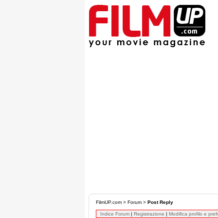
FilmUP.com
>
Forum
>
Post Reply
Indice Forum
|
Registrazione
|
Modifica profilo e pre