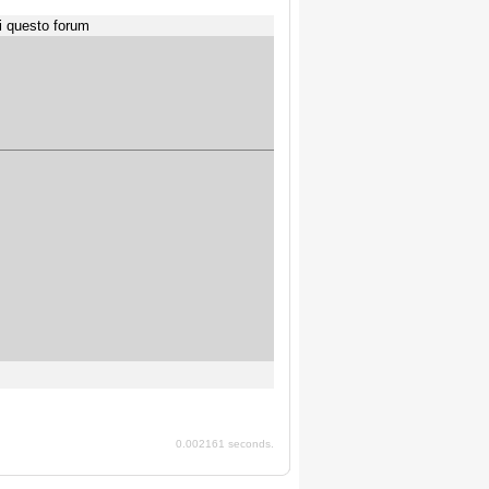
i questo forum
0.002161 seconds.