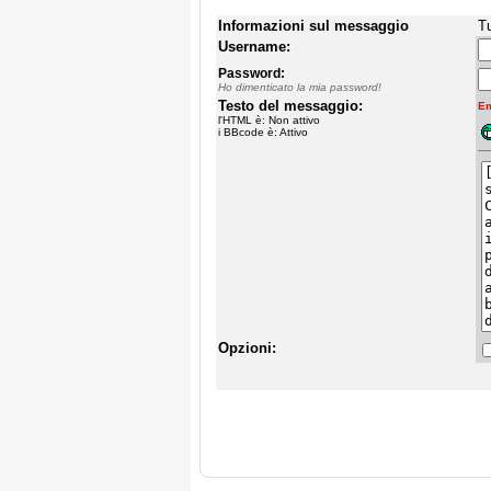
Informazioni sul messaggio
Tu
Username:
Password:
Ho dimenticato la mia password!
Testo del messaggio:
Em
l'HTML è: Non attivo
i BBcode è: Attivo
Opzioni: