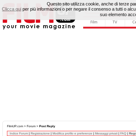
Questo sito utilizza cookie, anche di terze parti
Clicca qui
per più informazioni o per negare il consenso a tutti o a
suo elemento accon
Film
TV
C
FilmUP.com
>
Forum
>
Post Reply
Indice Forum
|
Registrazione
|
Modifica profilo e preferenze
|
Messaggi privati
|
FAQ
|
Reg