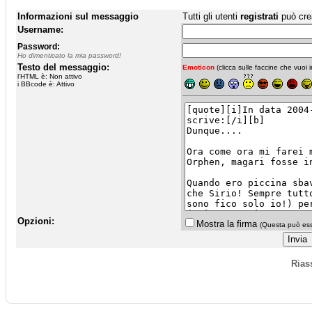
Informazioni sul messaggio
Tutti gli utenti
registrati
può cre
Username:
Password:
Ho dimenticato la mia password!
Testo del messaggio:
Emoticon
(clicca sulle faccine che vuoi in
l'HTML è: Non attivo
i BBcode è: Attivo
Opzioni:
Mostra la firma
(Questa può esse
Rias