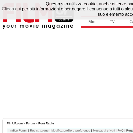
Questo sito utilizza cookie, anche di terze parti
Clicca qui
per più informazioni o per negare il consenso a tutti o a
suo elemento accon
Film
TV
C
FilmUP.com
>
Forum
>
Post Reply
Indice Forum
|
Registrazione
|
Modifica profilo e preferenze
|
Messaggi privati
|
FAQ
|
Reg