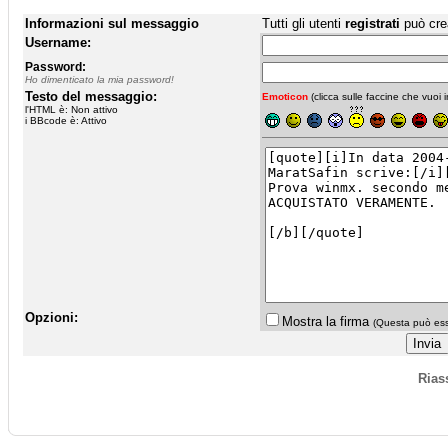
Informazioni sul messaggio
Tutti gli utenti
registrati
può cre
Username:
Password:
Ho dimenticato la mia password!
Testo del messaggio:
Emoticon
(clicca sulle faccine che vuoi in
l'HTML è: Non attivo
i BBcode è: Attivo
Opzioni:
Mostra la firma
(Questa può esse
Rias