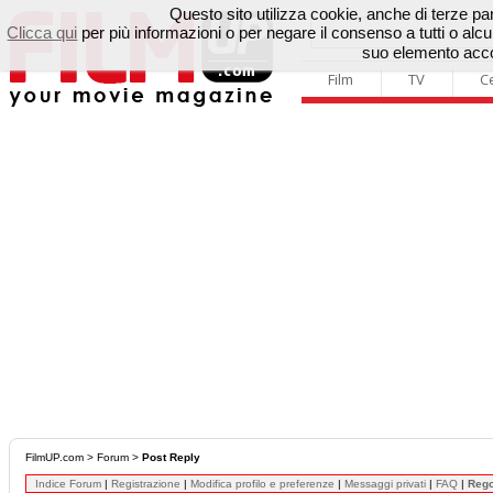
Questo sito utilizza cookie, anche di terze parti
Clicca qui
per più informazioni o per negare il consenso a tutti o a
suo elemento accon
Film
TV
C
FilmUP.com
>
Forum
>
Post Reply
Indice Forum
|
Registrazione
|
Modifica profilo e preferenze
|
Messaggi privati
|
FAQ
|
Reg