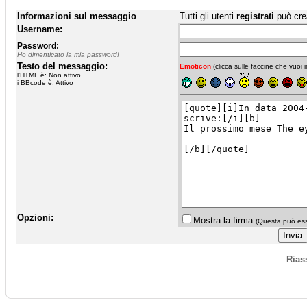
Informazioni sul messaggio
Tutti gli utenti
registrati
può cre
Username:
Password:
Ho dimenticato la mia password!
Testo del messaggio:
Emoticon
(clicca sulle faccine che vuoi in
l'HTML è: Non attivo
i BBcode è: Attivo
Opzioni:
Mostra la firma
(Questa può esse
Rias