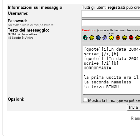
Informazioni sul messaggio
Tutti gli utenti
registrati
può cre
Username:
Password:
Ho dimenticato la mia password!
Testo del messaggio:
Emoticon
(clicca sulle faccine che vuoi in
l'HTML è: Non attivo
i BBcode è: Attivo
Opzioni:
Mostra la firma
(Questa può esse
Rias