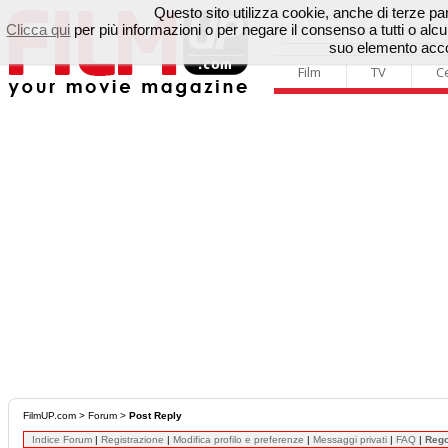
Questo sito utilizza cookie, anche di terze parti
Clicca qui
per più informazioni o per negare il consenso a tutti o a
suo elemento accon
Film
TV
C
FilmUP.com
>
Forum
>
Post Reply
Indice Forum
|
Registrazione
|
Modifica profilo e preferenze
|
Messaggi privati
|
FAQ
|
Reg