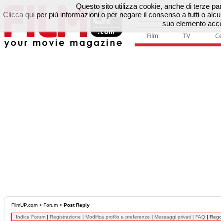
Questo sito utilizza cookie, anche di terze parti
Clicca qui
per più informazioni o per negare il consenso a tutti o a
suo elemento accon
Film
TV
C
FilmUP.com
>
Forum
>
Post Reply
Indice Forum
|
Registrazione
|
Modifica profilo e preferenze
|
Messaggi privati
|
FAQ
|
Reg