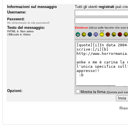
Informazioni sul messaggio
Tutti gli utenti
registrati
può cre
Username:
Password:
Ho dimenticato la mia password!
Testo del messaggio:
Emoticon
(clicca sulle faccine che vuoi in
l'HTML è: Non attivo
i BBcode è: Attivo
Opzioni:
Mostra la firma
(Questa può esse
Rias