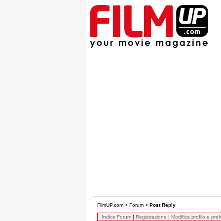
FilmUP.com
>
Forum
>
Post Reply
Indice Forum
|
Registrazione
|
Modifica profilo e pre