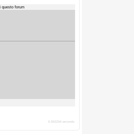
i questo forum
0.002204 seconds.