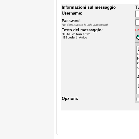
Informazioni sul messaggio
Tu
Username:
Password:
Ho dimenticato la mia password!
Testo del messaggio:
Em
l'HTML è: Non attivo
i BBcode è: Attivo
Opzioni: