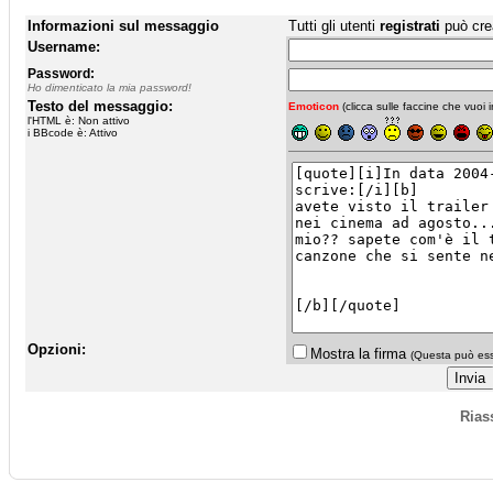
Informazioni sul messaggio
Tutti gli utenti
registrati
può cre
Username:
Password:
Ho dimenticato la mia password!
Testo del messaggio:
Emoticon
(clicca sulle faccine che vuoi in
l'HTML è: Non attivo
i BBcode è: Attivo
Opzioni:
Mostra la firma
(Questa può esse
Rias