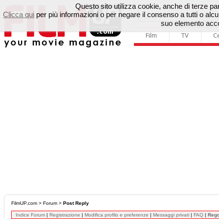
Questo sito utilizza cookie, anche di terze parti
Clicca qui
per più informazioni o per negare il consenso a tutti o a
suo elemento accon
Film
TV
C
FilmUP.com
>
Forum
>
Post Reply
Indice Forum
|
Registrazione
|
Modifica profilo e preferenze
|
Messaggi privati
|
FAQ
|
Reg