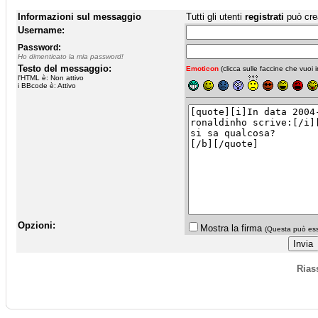
Informazioni sul messaggio
Tutti gli utenti
registrati
può cre
Username:
Password:
Ho dimenticato la mia password!
Testo del messaggio:
Emoticon
(clicca sulle faccine che vuoi in
l'HTML è: Non attivo
i BBcode è: Attivo
Opzioni:
Mostra la firma
(Questa può esse
Rias