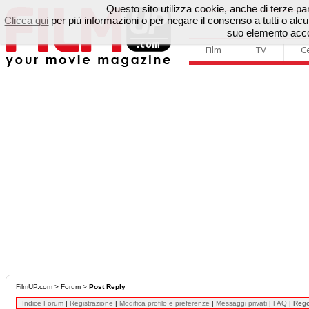
Questo sito utilizza cookie, anche di terze parti
Clicca qui
per più informazioni o per negare il consenso a tutti o a
suo elemento accon
Film
TV
C
FilmUP.com
>
Forum
>
Post Reply
Indice Forum
|
Registrazione
|
Modifica profilo e preferenze
|
Messaggi privati
|
FAQ
|
Reg