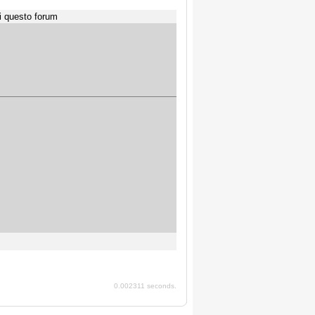
i questo forum
0.002311 seconds.