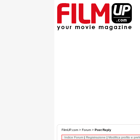
FilmUP.com
>
Forum
>
Post Reply
Indice Forum
|
Registrazione
|
Modifica profilo e pre