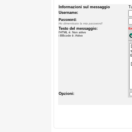
Informazioni sul messaggio
Tu
Username:
Password:
Ho dimenticato la mia password!
Testo del messaggio:
Em
l'HTML è: Non attivo
i BBcode è: Attivo
Opzioni: