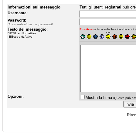
Informazioni sul messaggio
Tutti gli utenti
registrati
può cre
Username:
Password:
Ho dimenticato la mia password!
Testo del messaggio:
Emoticon
(clicca sulle faccine che vuoi in
l'HTML è: Non attivo
i BBcode è: Attivo
Opzioni:
Mostra la firma
(Questa può esse
Rias