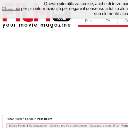
Questo sito utilizza cookie, anche di terze parti
Clicca qui
per più informazioni o per negare il consenso a tutti o a
suo elemento accon
Film
TV
C
FilmUP.com
>
Forum
>
Post Reply
Indice Forum
|
Registrazione
|
Modifica profilo e preferenze
|
Messaggi privati
|
FAQ
|
Reg