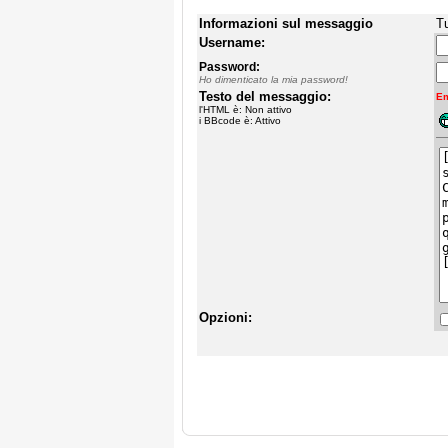
Informazioni sul messaggio
Tu
Username:
Password:
Ho dimenticato la mia password!
Testo del messaggio:
Em
l'HTML è: Non attivo
i BBcode è: Attivo
Opzioni: