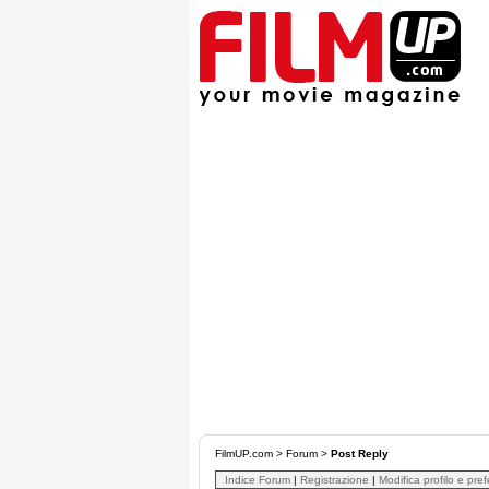
FilmUP.com
>
Forum
>
Post Reply
Indice Forum
|
Registrazione
|
Modifica profilo e pre