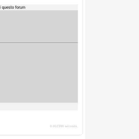
i questo forum
0.002386 seconds.