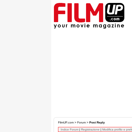
FilmUP.com
>
Forum
>
Post Reply
Indice Forum
|
Registrazione
|
Modifica profilo e pre