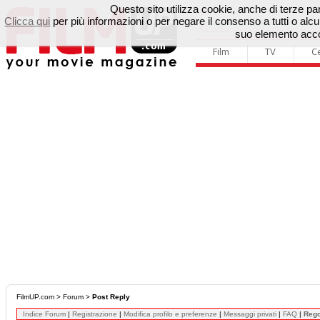
Questo sito utilizza cookie, anche di terze parti
Clicca qui
per più informazioni o per negare il consenso a tutti o a
suo elemento accon
Film
TV
C
FilmUP.com
>
Forum
>
Post Reply
Indice Forum
|
Registrazione
|
Modifica profilo e preferenze
|
Messaggi privati
|
FAQ
|
Reg