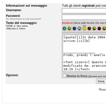
Informazioni sul messaggio
Tutti gli utenti
registrati
può cre
Username:
Password:
Ho dimenticato la mia password!
Testo del messaggio:
Emoticon
(clicca sulle faccine che vuoi in
l'HTML è: Non attivo
i BBcode è: Attivo
Opzioni:
Mostra la firma
(Questa può esse
Rias