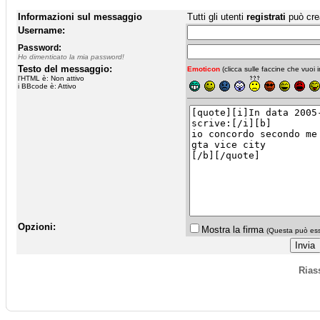
Informazioni sul messaggio
Tutti gli utenti
registrati
può cre
Username:
Password:
Ho dimenticato la mia password!
Testo del messaggio:
Emoticon
(clicca sulle faccine che vuoi in
l'HTML è: Non attivo
i BBcode è: Attivo
Opzioni:
Mostra la firma
(Questa può esse
Rias