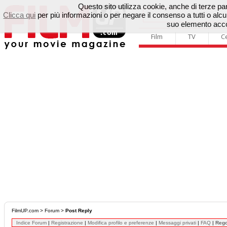
Questo sito utilizza cookie, anche di terze parti
Clicca qui
per più informazioni o per negare il consenso a tutti o a
suo elemento accon
Film
TV
C
FilmUP.com
>
Forum
>
Post Reply
Indice Forum
|
Registrazione
|
Modifica profilo e preferenze
|
Messaggi privati
|
FAQ
|
Reg