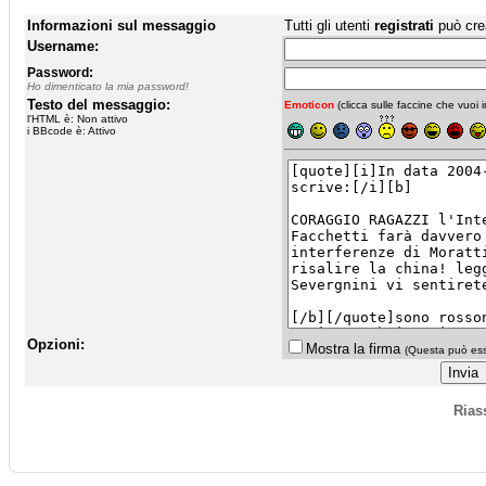
Informazioni sul messaggio
Tutti gli utenti
registrati
può cre
Username:
Password:
Ho dimenticato la mia password!
Testo del messaggio:
Emoticon
(clicca sulle faccine che vuoi in
l'HTML è: Non attivo
i BBcode è: Attivo
Opzioni:
Mostra la firma
(Questa può esse
Rias