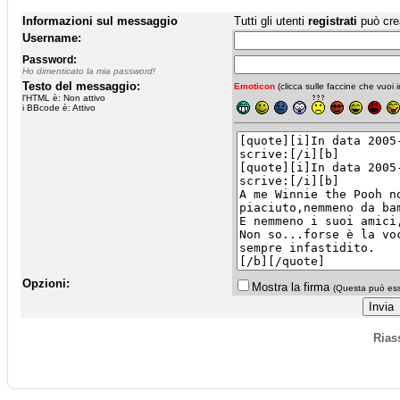
Informazioni sul messaggio
Tutti gli utenti
registrati
può cre
Username:
Password:
Ho dimenticato la mia password!
Testo del messaggio:
Emoticon
(clicca sulle faccine che vuoi in
l'HTML è: Non attivo
i BBcode è: Attivo
Opzioni:
Mostra la firma
(Questa può esse
Rias