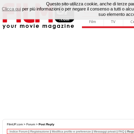
Questo sito utilizza cookie, anche di terze parti
Clicca qui
per più informazioni o per negare il consenso a tutti o a
suo elemento accon
Film
TV
C
FilmUP.com
>
Forum
>
Post Reply
Indice Forum
|
Registrazione
|
Modifica profilo e preferenze
|
Messaggi privati
|
FAQ
|
Reg