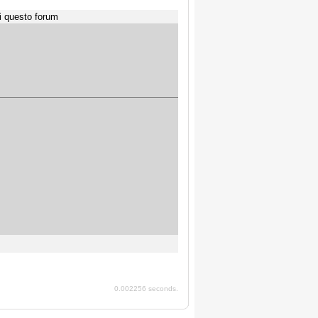
i questo forum
0.002256 seconds.