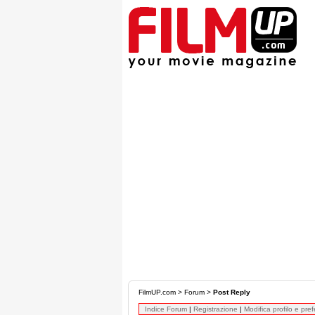
FilmUP.com
>
Forum
>
Post Reply
Indice Forum
|
Registrazione
|
Modifica profilo e pre