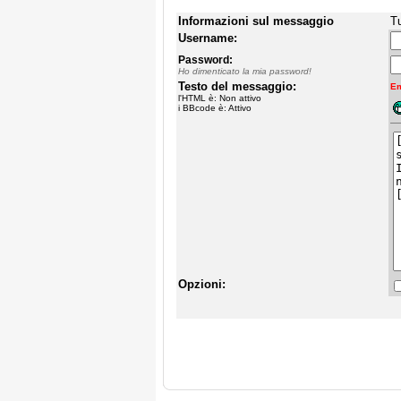
Informazioni sul messaggio
Tu
Username:
Password:
Ho dimenticato la mia password!
Testo del messaggio:
Em
l'HTML è: Non attivo
i BBcode è: Attivo
Opzioni: