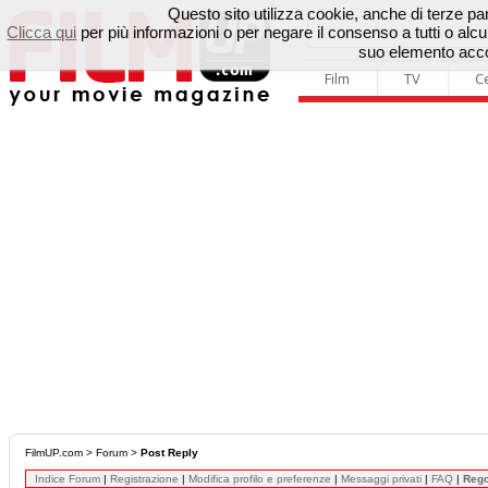
Questo sito utilizza cookie, anche di terze parti
Clicca qui
per più informazioni o per negare il consenso a tutti o a
suo elemento accon
Film
TV
C
FilmUP.com
>
Forum
>
Post Reply
Indice Forum
|
Registrazione
|
Modifica profilo e preferenze
|
Messaggi privati
|
FAQ
|
Reg