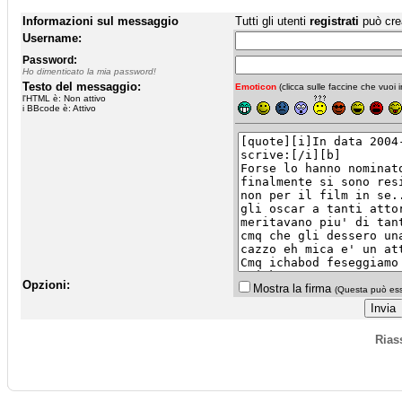
Informazioni sul messaggio
Tutti gli utenti
registrati
può cre
Username:
Password:
Ho dimenticato la mia password!
Testo del messaggio:
Emoticon
(clicca sulle faccine che vuoi in
l'HTML è: Non attivo
i BBcode è: Attivo
Opzioni:
Mostra la firma
(Questa può esse
Rias