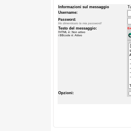
Informazioni sul messaggio
Tu
Username:
Password:
Ho dimenticato la mia password!
Testo del messaggio:
Em
l'HTML è: Non attivo
i BBcode è: Attivo
Opzioni: