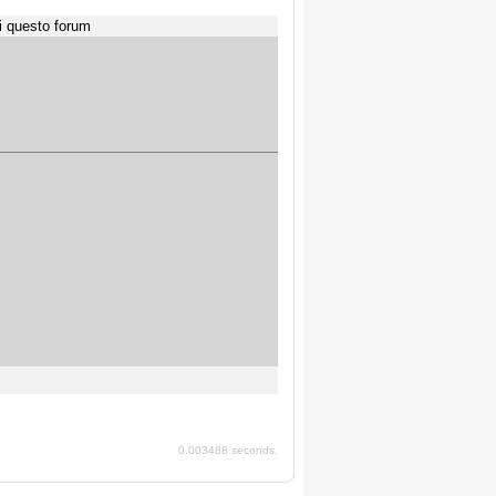
i questo forum
0.003488 seconds.