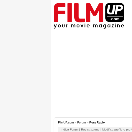
FilmUP.com
>
Forum
>
Post Reply
Indice Forum
|
Registrazione
|
Modifica profilo e pre