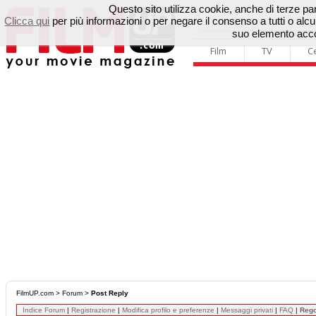
Questo sito utilizza cookie, anche di terze parti
Clicca qui
per più informazioni o per negare il consenso a tutti o a
suo elemento accon
Film
TV
C
FilmUP.com
>
Forum
>
Post Reply
Indice Forum
|
Registrazione
|
Modifica profilo e preferenze
|
Messaggi privati
|
FAQ
|
Reg