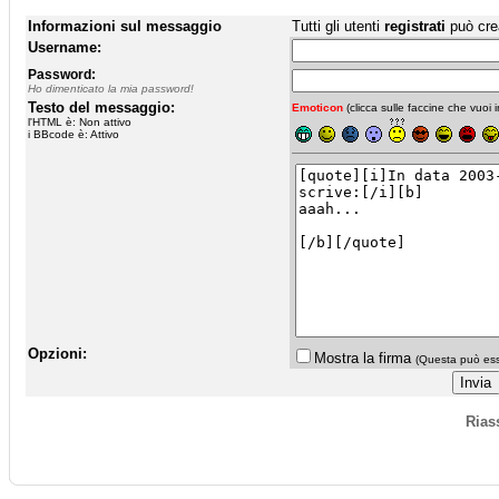
Informazioni sul messaggio
Tutti gli utenti
registrati
può cre
Username:
Password:
Ho dimenticato la mia password!
Testo del messaggio:
Emoticon
(clicca sulle faccine che vuoi in
l'HTML è: Non attivo
i BBcode è: Attivo
Opzioni:
Mostra la firma
(Questa può esse
Rias