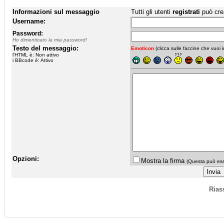
Informazioni sul messaggio
Tutti gli utenti
registrati
può cre
Username:
Password:
Ho dimenticato la mia password!
Testo del messaggio:
Emoticon
(clicca sulle faccine che vuoi in
l'HTML è: Non attivo
i BBcode è: Attivo
Opzioni:
Mostra la firma
(Questa può esse
Rias