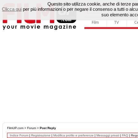
Questo sito utilizza cookie, anche di terze parti
Clicca qui
per più informazioni o per negare il consenso a tutti o a
suo elemento accon
Film
TV
C
FilmUP.com
>
Forum
>
Post Reply
Indice Forum
|
Registrazione
|
Modifica profilo e preferenze
|
Messaggi privati
|
FAQ
|
Reg