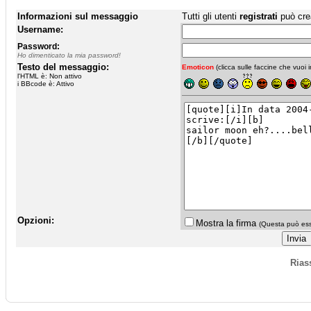
Informazioni sul messaggio
Tutti gli utenti
registrati
può cre
Username:
Password:
Ho dimenticato la mia password!
Testo del messaggio:
Emoticon
(clicca sulle faccine che vuoi in
l'HTML è: Non attivo
i BBcode è: Attivo
Opzioni:
Mostra la firma
(Questa può esse
Rias