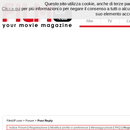
Questo sito utilizza cookie, anche di terze parti
Clicca qui
per più informazioni o per negare il consenso a tutti o a
suo elemento accon
Film
TV
C
FilmUP.com
>
Forum
>
Post Reply
Indice Forum
|
Registrazione
|
Modifica profilo e preferenze
|
Messaggi privati
|
FAQ
|
Reg