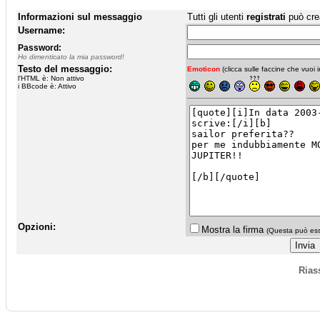
Informazioni sul messaggio
Tutti gli utenti
registrati
può cre
Username:
Password:
Ho dimenticato la mia password!
Testo del messaggio:
Emoticon
(clicca sulle faccine che vuoi in
l'HTML è: Non attivo
i BBcode è: Attivo
Opzioni:
Mostra la firma
(Questa può esse
Rias