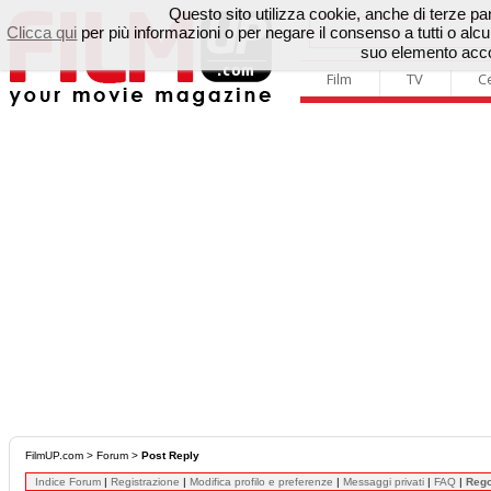
Questo sito utilizza cookie, anche di terze parti
Clicca qui
per più informazioni o per negare il consenso a tutti o a
suo elemento accon
Film
TV
C
FilmUP.com
>
Forum
>
Post Reply
Indice Forum
|
Registrazione
|
Modifica profilo e preferenze
|
Messaggi privati
|
FAQ
|
Reg