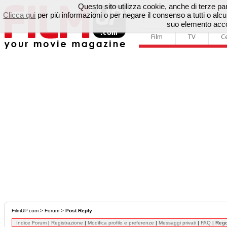
Questo sito utilizza cookie, anche di terze parti
Clicca qui
per più informazioni o per negare il consenso a tutti o a
suo elemento accon
Film
TV
C
FilmUP.com
>
Forum
>
Post Reply
Indice Forum
|
Registrazione
|
Modifica profilo e preferenze
|
Messaggi privati
|
FAQ
|
Reg