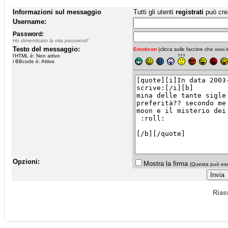
Informazioni sul messaggio
Tutti gli utenti
registrati
può cre
Username:
Password:
Ho dimenticato la mia password!
Testo del messaggio:
Emoticon
(clicca sulle faccine che vuoi in
l'HTML è: Non attivo
i BBcode è: Attivo
Opzioni:
Mostra la firma
(Questa può esse
Rias