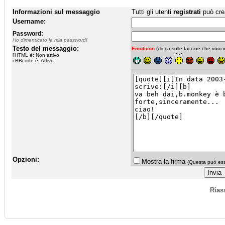
Informazioni sul messaggio
Tutti gli utenti
registrati
può cre
Username:
Password:
Ho dimenticato la mia password!
Testo del messaggio:
Emoticon
(clicca sulle faccine che vuoi in
l'HTML è: Non attivo
i BBcode è: Attivo
Opzioni:
Mostra la firma
(Questa può esse
Rias