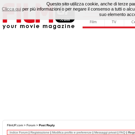
Questo sito utilizza cookie, anche di terze parti
Clicca qui
per più informazioni o per negare il consenso a tutti o a
suo elemento accon
Film
TV
C
FilmUP.com
>
Forum
>
Post Reply
Indice Forum
|
Registrazione
|
Modifica profilo e preferenze
|
Messaggi privati
|
FAQ
|
Reg