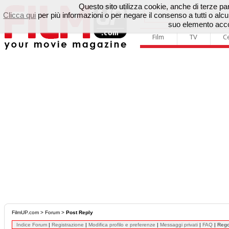
Questo sito utilizza cookie, anche di terze parti
Clicca qui
per più informazioni o per negare il consenso a tutti o a
suo elemento accon
Film
TV
C
FilmUP.com
>
Forum
>
Post Reply
Indice Forum
|
Registrazione
|
Modifica profilo e preferenze
|
Messaggi privati
|
FAQ
|
Reg