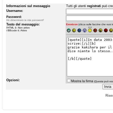
Informazioni sul messaggio
Tutti gli utenti
registrati
può cre
Username:
Password:
Ho dimenticato la mia password!
Testo del messaggio:
Emoticon
(clicca sulle faccine che vuoi in
l'HTML è: Non attivo
i BBcode è: Attivo
Opzioni:
Mostra la firma
(Questa può esse
Rias