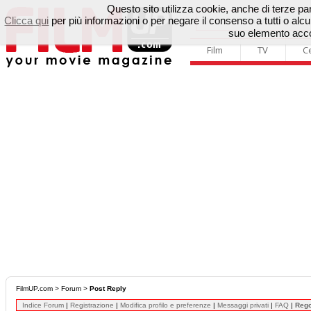
Questo sito utilizza cookie, anche di terze parti
Clicca qui
per più informazioni o per negare il consenso a tutti o a
suo elemento accon
Film
TV
C
FilmUP.com
>
Forum
>
Post Reply
Indice Forum
|
Registrazione
|
Modifica profilo e preferenze
|
Messaggi privati
|
FAQ
|
Reg