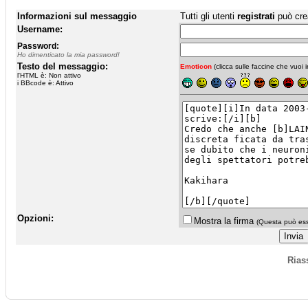
Informazioni sul messaggio
Tutti gli utenti
registrati
può cre
Username:
Password:
Ho dimenticato la mia password!
Testo del messaggio:
Emoticon
(clicca sulle faccine che vuoi in
l'HTML è: Non attivo
i BBcode è: Attivo
Opzioni:
Mostra la firma
(Questa può esse
Rias