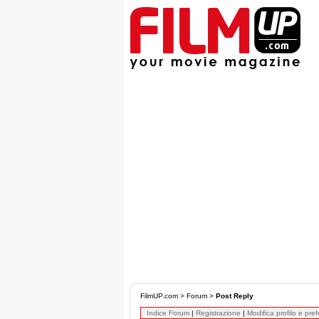
FilmUP.com
>
Forum
>
Post Reply
Indice Forum
|
Registrazione
|
Modifica profilo e pre