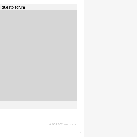
i questo forum
0.002262 seconds.