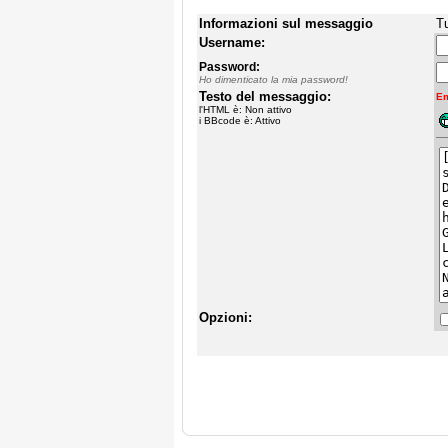
Informazioni sul messaggio
Tu
Username:
Password:
Ho dimenticato la mia password!
Testo del messaggio:
Em
l'HTML è: Non attivo
i BBcode è: Attivo
Opzioni: