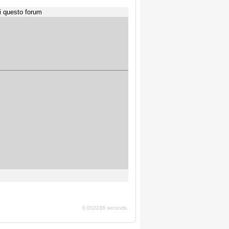
i questo forum
0.002238 seconds.