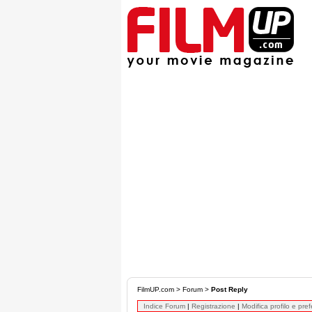
FilmUP.com
>
Forum
>
Post Reply
Indice Forum
|
Registrazione
|
Modifica profilo e pre