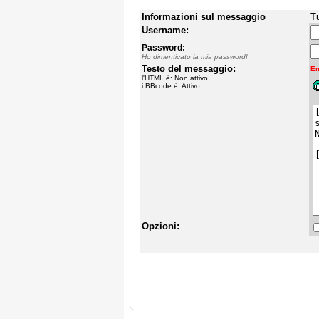
Informazioni sul messaggio
Tu
Username:
Password:
Ho dimenticato la mia password!
Testo del messaggio:
Em
l'HTML è: Non attivo
i BBcode è: Attivo
Opzioni: