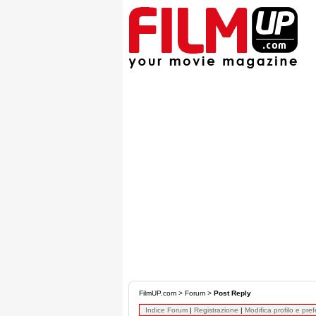
FilmUP.com
>
Forum
>
Post Reply
Indice Forum
|
Registrazione
|
Modifica profilo e pre