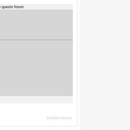
i questo forum
0.002451 seconds.