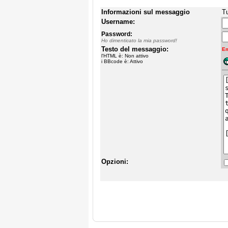
Informazioni sul messaggio
Tu
Username:
Password:
Ho dimenticato la mia password!
Testo del messaggio:
Em
l'HTML è: Non attivo
i BBcode è: Attivo
Opzioni: