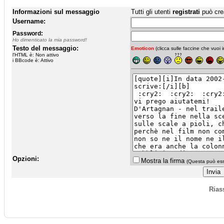
Informazioni sul messaggio
Tutti gli utenti
registrati
può cre
Username:
Password:
Ho dimenticato la mia password!
Testo del messaggio:
Emoticon
(clicca sulle faccine che vuoi in
l'HTML è: Non attivo
i BBcode è: Attivo
Opzioni:
Mostra la firma
(Questa può esse
Rias