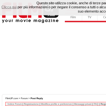
Questo sito utilizza cookie, anche di terze parti
Clicca qui
per più informazioni o per negare il consenso a tutti o a
suo elemento accon
Film
TV
C
FilmUP.com
>
Forum
>
Post Reply
Indice Forum
|
Registrazione
|
Modifica profilo e preferenze
|
Messaggi privati
|
FAQ
|
Reg