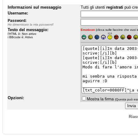
Informazioni sul messaggio
Tutti gli utenti
registrati
può cre
Username:
Password:
Ho dimenticato la mia password!
Testo del messaggio:
Emoticon
(clicca sulle faccine che vuoi in
l'HTML è: Non attivo
i BBcode è: Attivo
Opzioni:
Mostra la firma
(Questa può esse
Rias