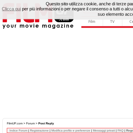
Questo sito utilizza cookie, anche di terze parti
Clicca qui
per più informazioni o per negare il consenso a tutti o a
suo elemento accon
Film
TV
C
FilmUP.com
>
Forum
>
Post Reply
Indice Forum
|
Registrazione
|
Modifica profilo e preferenze
|
Messaggi privati
|
FAQ
|
Reg