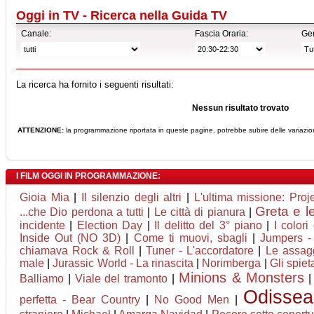
Oggi in TV - Ricerca nella Guida TV
Canale:
Fascia Oraria:
Ge
La ricerca ha fornito i seguenti risultati:
Nessun risultato trovato
ATTENZIONE:
la programmazione riportata in queste pagine, potrebbe subire delle variazion
I FILM OGGI IN PROGRAMMAZIONE:
Gioia Mia
|
Il silenzio degli altri
|
L'ultima missione: Proj
Greta e l
...che Dio perdona a tutti
|
Le città di pianura
|
incidente
|
Election Day
|
Il delitto del 3° piano
|
I colori
Inside Out (NO 3D)
|
Come ti muovi, sbagli
|
Jumpers - 
chiamava Rock & Roll
|
Tuner - L'accordatore
|
Le assagg
male
|
Jurassic World - La rinascita
|
Norimberga
|
Gli spieta
Minions & Monsters
Balliamo
|
Viale del tramonto
|
Odissea
perfetta - Bear Country
|
No Good Men
|