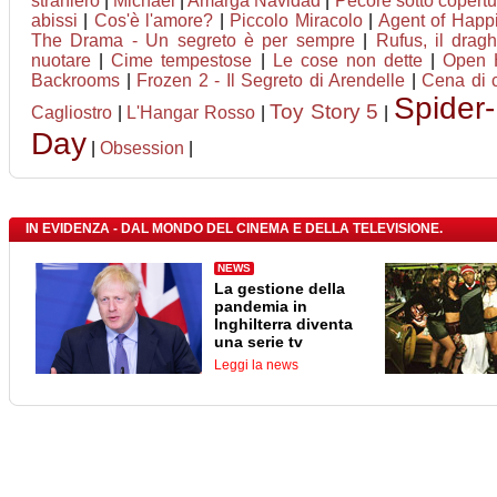
straniero
|
Michael
|
Amarga Navidad
|
Pecore sotto copertu
abissi
|
Cos'è l'amore?
|
Piccolo Miracolo
|
Agent of Happin
The Drama - Un segreto è per sempre
|
Rufus, il drag
nuotare
|
Cime tempestose
|
Le cose non dette
|
Open 
Backrooms
|
Frozen 2 - Il Segreto di Arendelle
|
Cena di 
Spider
Toy Story 5
Cagliostro
|
L'Hangar Rosso
|
|
Day
|
Obsession
|
IN EVIDENZA - DAL MONDO DEL CINEMA E DELLA TELEVISIONE.
NEWS
La gestione della
pandemia in
Inghilterra diventa
una serie tv
Leggi la news